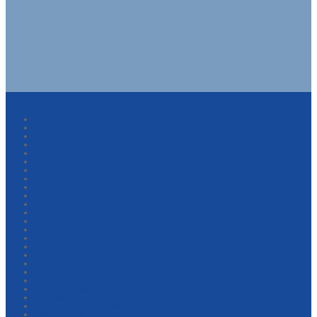
Impressum
Datenschutzerklärung
Sitemap
Kontakt
Login
Eltern-Infos
Workshops
Geographie
Ehemaligentreffen
Förderung
LRS-Förderung
Vertiefungskurse Oberstufe
Intensivkurse
Startseite
Lernzeitenplaner
Dalton-Filme
Daltonzertifizierung
Grundprinzipien
Schulvereinbarung
Schul- und Hausordnung
Nachhaltigkeit
Wildwiese
Beweisstück Unterhose: fairgraben
NeanderBlog