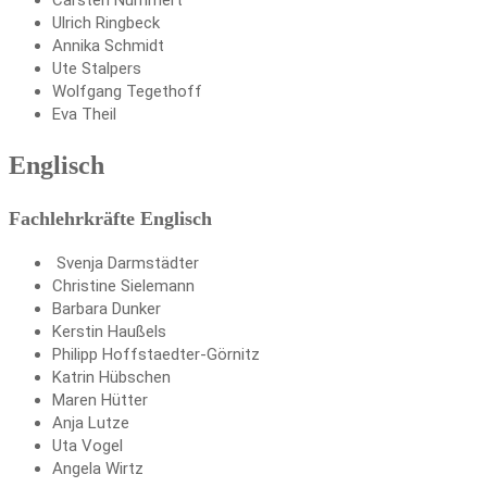
Ulrich Ringbeck
Annika Schmidt
Ute Stalpers
Wolfgang Tegethoff
Eva Theil
Englisch
Fachlehrkräfte Englisch
Svenja Darmstädter
Christine Sielemann
Barbara Dunker
Kerstin Haußels
Philipp Hoffstaedter-Görnitz
Katrin Hübschen
Maren Hütter
Anja Lutze
Uta Vogel
Angela Wirtz