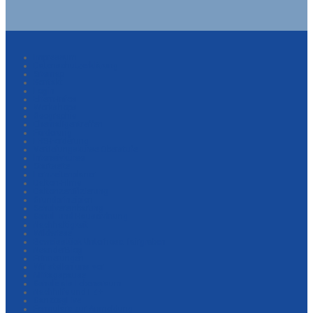
Impressum
Datenschutzerklärung
Sitemap
Kontakt
Login
Eltern-Infos
Workshops
Geographie
Ehemaligentreffen
Förderung
LRS-Förderung
Vertiefungskurse Oberstufe
Intensivkurse
Startseite
Lernzeitenplaner
Dalton-Filme
Daltonzertifizierung
Grundprinzipien
Schulvereinbarung
Schul- und Hausordnung
Nachhaltigkeit
Wildwiese
Beweisstück Unterhose: fairgraben
NeanderBlog
Erinnerungen
Wir stellen uns vor
Mittagspause
Schule als Lebensraum
Nachhilfe und LZ+
GanztagLive
Formulare zur Anmeldung