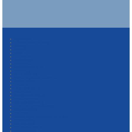
Impressum
Datenschutzerklärung
Sitemap
Kontakt
Login
Eltern-Infos
Workshops
Geographie
Ehemaligentreffen
Förderung
LRS-Förderung
Vertiefungskurse Oberstufe
Intensivkurse
Startseite
Lernzeitenplaner
Dalton-Filme
Daltonzertifizierung
Grundprinzipien
Schulvereinbarung
Schul- und Hausordnung
Nachhaltigkeit
Wildwiese
Beweisstück Unterhose: fairgraben
NeanderBlog
Erinnerungen
Wir stellen uns vor
Mittagspause