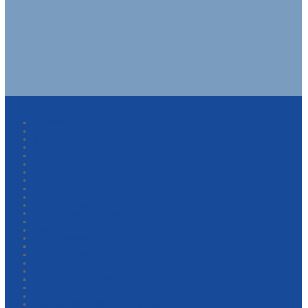
Impressum
Datenschutzerklärung
Sitemap
Kontakt
Login
Eltern-Infos
Workshops
Geographie
Ehemaligentreffen
Förderung
LRS-Förderung
Vertiefungskurse Oberstufe
Intensivkurse
Startseite
Lernzeitenplaner
Dalton-Filme
Daltonzertifizierung
Grundprinzipien
Schulvereinbarung
Schul- und Hausordnung
Nachhaltigkeit
Wildwiese
Beweisstück Unterhose: fairgraben