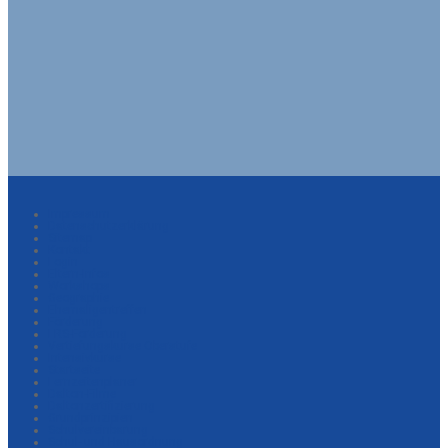
Impressum
Datenschutzerklärung
Sitemap
Kontakt
Login
Eltern-Infos
Workshops
Geographie
Ehemaligentreffen
Förderung
LRS-Förderung
Vertiefungskurse Oberstufe
Intensivkurse
Startseite
Lernzeitenplaner
Dalton-Filme
Daltonzertifizierung
Grundprinzipien
Schulvereinbarung
Schul- und Hausordnung