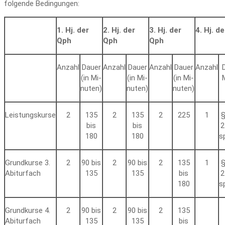
folgende Bedin­gungen:
1. Hj. der
2. Hj. der
3. Hj. der
4. Hj. d
Qph
Qph
Qph
Anzahl
Dauer
Anzahl
Dauer
Anzahl
Dauer
Anzahl
D
(in Mi­
(in Mi­
(in Mi­
M
nuten)
nuten)
nuten)
Leistungskurse
2
135
2
135
2
225
1
§
bis
bis
2
180
180
s
Grundkurse 3.
2
90 bis
2
90 bis
2
135
1
§
Abiturfach
135
135
bis
2
180
s
Grundkurse 4.
2
90 bis
2
90 bis
2
135
Abiturfach
135
135
bis