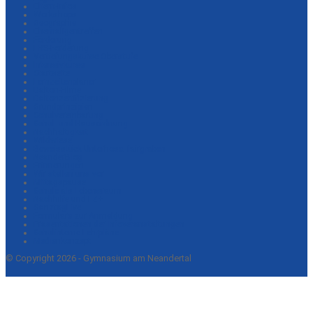
Eltern-Infos
Workshops
Geographie
Ehemaligentreffen
Förderung
LRS-Förderung
Vertiefungskurse Oberstufe
Intensivkurse
Startseite
Lernzeitenplaner
Dalton-Filme
Daltonzertifizierung
Grundprinzipien
Schulvereinbarung
Schul- und Hausordnung
Nachhaltigkeit
Wildwiese
Beweisstück Unterhose: fairgraben
NeanderBlog
Erinnerungen
Wir stellen uns vor
Mittagspause
Schule als Lebensraum
Nachhilfe und LZ+
GanztagLive
Formulare zur Anmeldung
Präsentationen der Infoveranstaltungen
Schulinterne Lehrpläne
Medienkonzept
© Copyright 2026 - Gymnasium am Neandertal