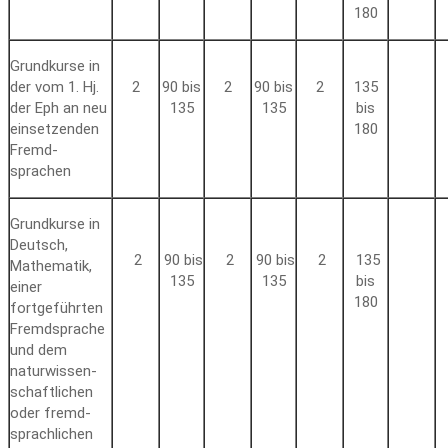
180
Grundkurse in
der vom 1. Hj.
2
90 bis
2
90 bis
2
135
der Eph an neu
135
135
bis
ein­setzenden
180
Fremd­
sprachen
Grundkurse in
Deutsch,
2
90 bis
2
90 bis
2
135
Mathematik,
135
135
bis
einer
180
fortgeführten
Fremd­sprache
und dem
natur­wissen­
schaftlichen
oder fremd­
sprachlichen