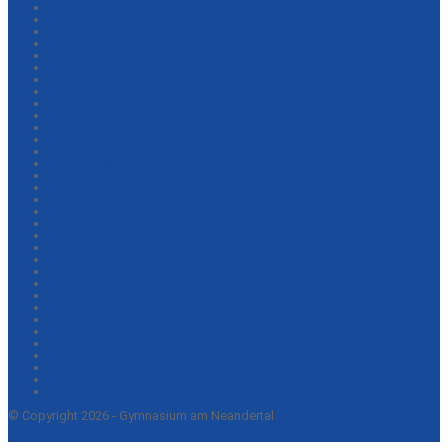
Datenschutzerklärung
Sitemap
Kontakt
Login
Eltern-Infos
Workshops
Geographie
Ehemaligentreffen
Förderung
LRS-Förderung
Vertiefungskurse Oberstufe
Intensivkurse
Startseite
Lernzeitenplaner
Dalton-Filme
Daltonzertifizierung
Grundprinzipien
Schulvereinbarung
Schul- und Hausordnung
Nachhaltigkeit
Wildwiese
Beweisstück Unterhose: fairgraben
NeanderBlog
Erinnerungen
Wir stellen uns vor
Mittagspause
Schule als Lebensraum
Nachhilfe und LZ+
GanztagLive
Formulare zur Anmeldung
Präsentationen der Infoveranstaltungen
Schulinterne Lehrpläne
Medienkonzept
© Copyright 2026 - Gymnasium am Neandertal