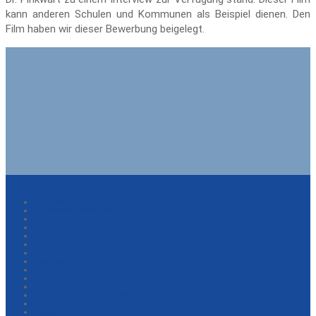
kann anderen Schulen und Kommunen als Beispiel dienen. Den
Film haben wir dieser Bewerbung beigelegt.
Impressum
Datenschutzerklärung
Sitemap
Kontakt
Login
Eltern-Infos
Workshops
Geographie
Ehemaligentreffen
Förderung
LRS-Förderung
Vertiefungskurse Oberstufe
Intensivkurse
Startseite