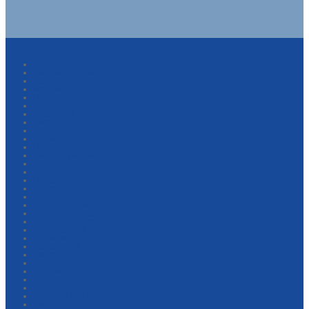
Impressum
Datenschutzerklärung
Sitemap
Kontakt
Login
Eltern-Infos
Workshops
Geographie
Ehemaligentreffen
Förderung
LRS-Förderung
Vertiefungskurse Oberstufe
Intensivkurse
Startseite
Lernzeitenplaner
Dalton-Filme
Daltonzertifizierung
Grundprinzipien
Schulvereinbarung
Schul- und Hausordnung
Nachhaltigkeit
Wildwiese
Beweisstück Unterhose: fairgraben
NeanderBlog
Erinnerungen
Wir stellen uns vor
Mittagspause
Schule als Lebensraum
Nachhilfe und LZ+
GanztagLive