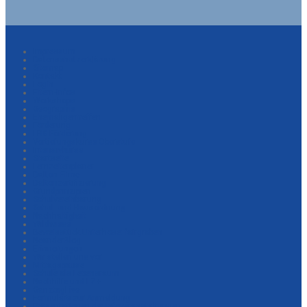
Impressum
Datenschutzerklärung
Sitemap
Kontakt
Login
Eltern-Infos
Workshops
Geographie
Ehemaligentreffen
Förderung
LRS-Förderung
Vertiefungskurse Oberstufe
Intensivkurse
Startseite
Lernzeitenplaner
Dalton-Filme
Daltonzertifizierung
Grundprinzipien
Schulvereinbarung
Schul- und Hausordnung
Nachhaltigkeit
Wildwiese
Beweisstück Unterhose: fairgraben
NeanderBlog
Erinnerungen
Wir stellen uns vor
Mittagspause
Schule als Lebensraum
Nachhilfe und LZ+
GanztagLive
Formulare zur Anmeldung
Präsentationen der Infoveranstaltungen