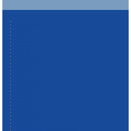
Impressum
Datenschutzerklärung
Sitemap
Kontakt
Login
Eltern-Infos
Workshops
Geographie
Ehemaligentreffen
Förderung
LRS-Förderung
Vertiefungskurse Oberstufe
Intensivkurse
Startseite
Lernzeitenplaner
Dalton-Filme
Daltonzertifizierung
Grundprinzipien
Schulvereinbarung
Schul- und Hausordnung
Nachhaltigkeit
Wildwiese
Beweisstück Unterhose: fairgraben
NeanderBlog
Erinnerungen
Wir stellen uns vor
Mittagspause
Schule als Lebensraum
Nachhilfe und LZ+
GanztagLive
Formulare zur Anmeldung
Präsentationen der Infoveranstaltungen