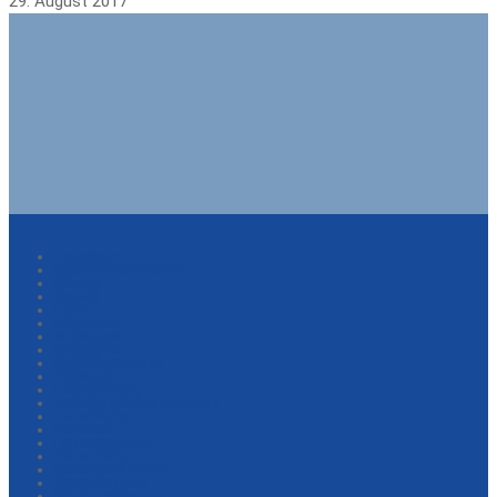
29. August 2017
Impressum
Datenschutzerklärung
Sitemap
Kontakt
Login
Eltern-Infos
Workshops
Geographie
Ehemaligentreffen
Förderung
LRS-Förderung
Vertiefungskurse Oberstufe
Intensivkurse
Startseite
Lernzeitenplaner
Dalton-Filme
Daltonzertifizierung
Grundprinzipien
Schulvereinbarung