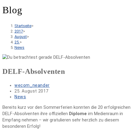
Blog
Startseite
>
2017
>
August
>
25.
>
News
DELF-Absolventen
Beitrags-
wecom_neander
Autor:
Beitrag
25. August 2017
veröffentlicht:
Beitrags-
News
Kategorie:
Bereits kurz vor den Sommerferien konnten die 20 erfolgreichen
DELF-Absolventen ihre offiziellen
Diplome
im Medienraum in
Empfang nehmen – wir gratulieren sehr herzlich zu diesem
besonderen Erfolg!