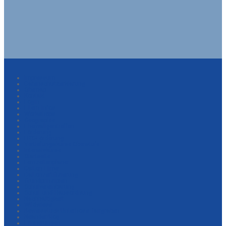
Impressum
Datenschutzerklärung
Sitemap
Kontakt
Login
Eltern-Infos
Workshops
Geographie
Ehemaligentreffen
Förderung
LRS-Förderung
Vertiefungskurse Oberstufe
Intensivkurse
Startseite
Lernzeitenplaner
Dalton-Filme
Daltonzertifizierung
Grundprinzipien
Schulvereinbarung
Schul- und Hausordnung
Nachhaltigkeit
Wildwiese
Beweisstück Unterhose: fairgraben
NeanderBlog
Erinnerungen