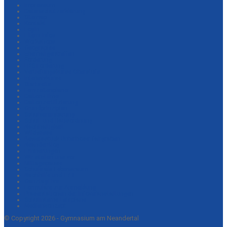
Impressum
Datenschutzerklärung
Sitemap
Kontakt
Login
Eltern-Infos
Workshops
Geographie
Ehemaligentreffen
Förderung
LRS-Förderung
Vertiefungskurse Oberstufe
Intensivkurse
Startseite
Lernzeitenplaner
Dalton-Filme
Daltonzertifizierung
Grundprinzipien
Schulvereinbarung
Schul- und Hausordnung
Nachhaltigkeit
Wildwiese
Beweisstück Unterhose: fairgraben
NeanderBlog
Erinnerungen
Wir stellen uns vor
Mittagspause
Schule als Lebensraum
Nachhilfe und LZ+
GanztagLive
Formulare zur Anmeldung
Präsentationen der Infoveranstaltungen
Schulinterne Lehrpläne
Medienkonzept
© Copyright 2026 - Gymnasium am Neandertal